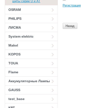
щиты серии U и AT
Регистрация
OSRAM
PHILIPS
Назад
ЛИСМА
System elektric
Makel
KOPOS
TOUA
Flame
Аккумуляторные Лампы
GAUSS
test_base
КВТ