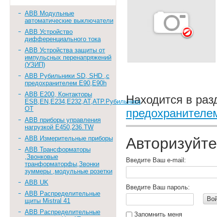
АВВ Модульные
автоматические выключатели
ABB Устройство
дифференциального тока
АВВ Устройства защиты от
импульсных перенапряжений
(УЗИП)
АВВ Рубильники SD, SHD ,с
предохранителем Е90,Е90h
АВВ Е200, Контакторы
Находится в раз
ESB,EN,E234,E232,AT,ATP.Рубильники
ОТ
предохранителе
АВВ приборы управления
нагрузкой Е450,236.TW
АВВ Измерительные приборы
Авторизуйте
АВВ Трансформаторы
,Звонковые
Введите Ваш e-mail:
транформаторфы,Звонки
зуммеры ,модульные розетки
АВВ UK
Введите Ваш пароль:
АВВ Распределительные
Во
щиты Mistral 41
АВВ Распределительные
Запомнить меня