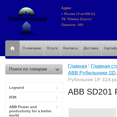
Адрес:
г. Москва 19 км МКАД
ТК "Южные Ворота"
Павильон: А80
О компании
Услуги
Контакты
Доставка
Сертиф
Главная
\
Главная с
Поиск по товарам
АВВ Рубильники SD,
Рубильник 1P 32A ры
Legrand
ABB SD201 Р
ИЭК
АВВ Power and
productivity for a better
world