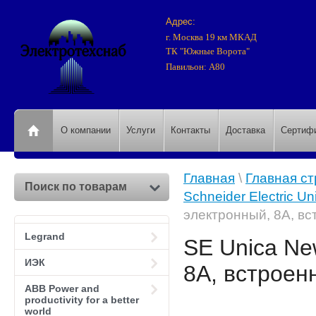
Адрес:
г. Москва 19 км МКАД
ТК "Южные Ворота"
Павильон: А80
О компании
Услуги
Контакты
Доставка
Сертиф
Главная
\
Главная с
Поиск по товарам
Schneider Electric 
электронный, 8А, в
Legrand
SE Unica Ne
ИЭК
8А, встроен
АВВ Power and
productivity for a better
world