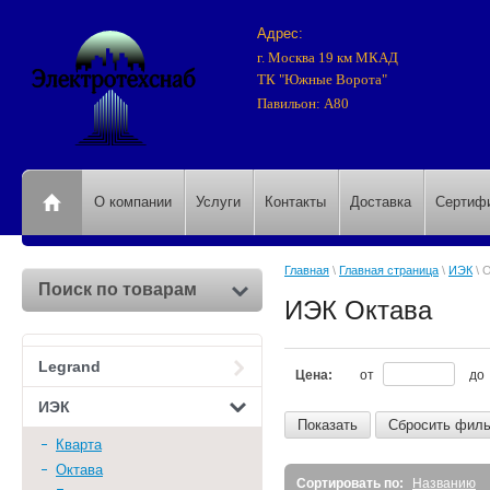
Адрес:
г. Москва 19 км МКАД
ТК "Южные Ворота"
Павильон: А80
О компании
Услуги
Контакты
Доставка
Сертиф
Главная
\
Главная страница
\
ИЭК
\ 
Поиск по товарам
ИЭК Октава
Legrand
Цена:
от
до
ИЭК
Показать
Сбросить филь
Кварта
Октава
Сортировать по:
Названию