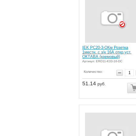
IEK РС20-3-ОКм Розетка
1местн. c з/к 16А откр.уст.
ОКТАВА (кремовый)
Артикул: ERO11-K33-16-DC
Количество:
51.14
руб.