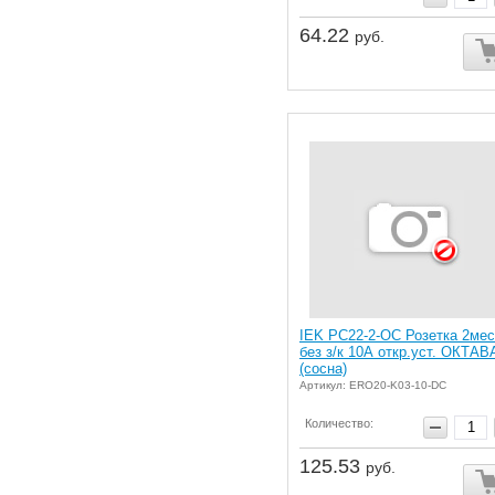
64.22
руб.
IEK РС22-2-ОС Розетка 2мес
без з/к 10А откр.уст. ОКТАВ
(сосна)
Артикул: ERO20-K03-10-DC
Количество:
125.53
руб.