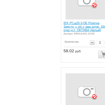
IEK РСш20-3-ОБ Розетка
1местн. c з/к с защ.штор. 16
откр.уст. ОКТАВА (белый)
Артикул: ERO14-K01-16-DC
Количество:
58.02
руб.