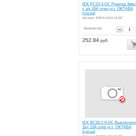
IEK РС23-3-ОС Розетка 3мес
с з/к 16А откр.уст. ОКТАВА
(сосна)
Артикул: ERO31-K03-16-DC
Количество:
252.84
руб.
IEK ВС20-2-0-ОС Выключате
2кл 10А откр.уст. ОКТАВА
(сосна)