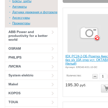
Боксы, щиты
Автоматы
Датчики движения и фотореле
Аксессуары
Прожекторы
АВВ Power and
productivity for a better
world
OSRAM
IEK РС24-2-ОБ Розетка 4мес
PHILIPS
без з/к 10А откр.уст. ОКТАВ
(белый)
ЛИСМА
Артикул: ERO40-K01-10-DC
System elektric
Количество:
Makel
195.30
руб.
KOPOS
TOUA