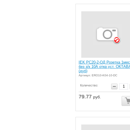
IEK РС20-2-ОД Розетка 1мес
без з/к 10А откр.уст. ОКТАВ
(дуб)
Артикул: ERO10-K04-10-DC
Количество:
79.77
руб.