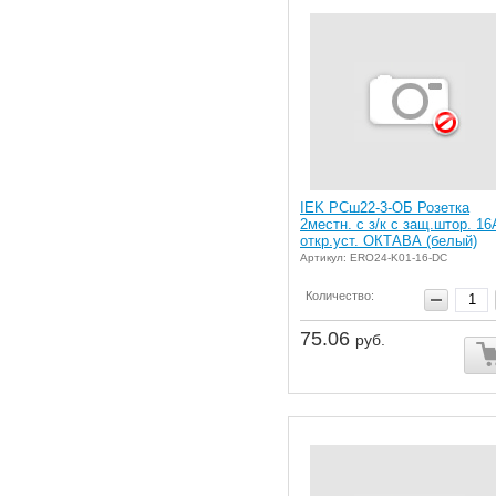
IEK РСш22-3-ОБ Розетка
2местн. с з/к с защ.штор. 16
откр.уст. ОКТАВА (белый)
Артикул: ERO24-K01-16-DC
Количество:
75.06
руб.