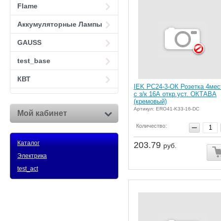
Flame
Аккумуляторные Лампы
GAUSS
test_base
КВТ
IEK РС24-3-ОК Розетка 4мес
с з/к 16А откр.уст. ОКТАВА
(кремовый)
Артикул: ERO41-K33-16-DC
Мой кабинет
Количество:
Каталог
203.79
руб.
Электрика
test_act