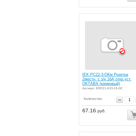
IEK РС22-3-ОКм Розетка
2местн. с з/к 16А откр.уст.
ОКТАВА (кремовый)
Артикул: ERO21-K33-16-DC
Количество:
67.16
руб.