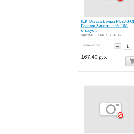
IEK Октава Белый РС23-3-О
Розетка 3местн. с з/к 16А
откр.уст.
Артикул: ERO31-K01-16-DC
Количество:
167.40
руб.