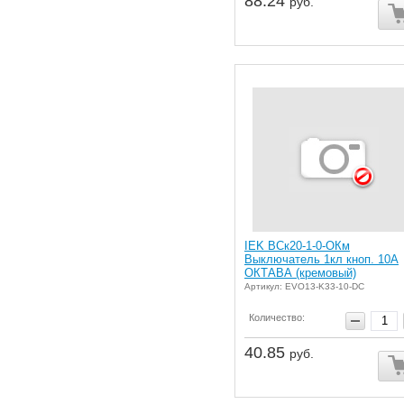
88.24
руб.
IEK ВСк20-1-0-ОКм
Выключатель 1кл кноп. 10А
ОКТАВА (кремовый)
Артикул: EVO13-K33-10-DC
Количество:
40.85
руб.