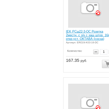
IEK РСш22-3-ОС Розетка
2местн. с з/к с защ.штор. 16
откр.уст. ОКТАВА (сосна)
Артикул: ERO24-K03-16-DC
Количество:
167.35
руб.