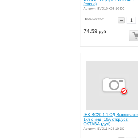
(сосна)
Артикул: EVO10-K03-10-DC
Количество:
74.59
руб.
IEK ВС20-1-1-ОД Выключате
1кл с инд. 10А откр.уст.
ОКТАВА (дуб)
Артикул: EVO11-K04-10-DC